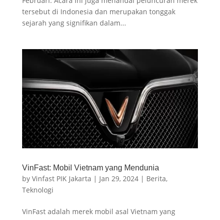
Februari. Acara ini juga menandai peluncuran merek
tersebut di Indonesia dan merupakan tonggak
sejarah yang signifikan dalam...
VinFast: Mobil Vietnam yang Mendunia
by
Vinfast PIK Jakarta
|
Jan 29, 2024
|
Berita
,
Teknologi
VinFast adalah merek mobil asal Vietnam yang