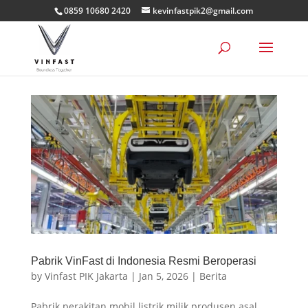
0859 10680 2420
kevinfastpik2@gmail.com
Pabrik VinFast di Indonesia Resmi Beroperasi
by
Vinfast PIK Jakarta
|
Jan 5, 2026
|
Berita
Pabrik perakitan mobil listrik milik produsen asal