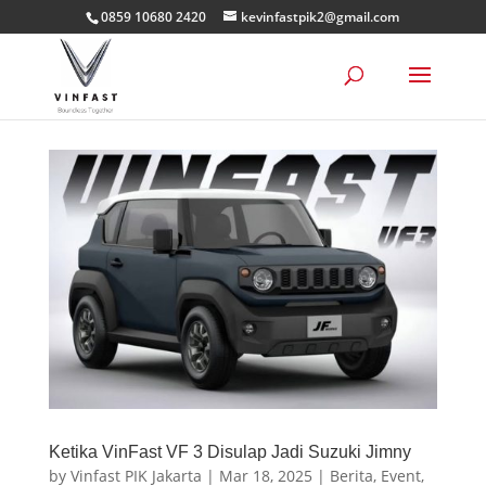
0859 10680 2420
kevinfastpik2@gmail.com
Ketika VinFast VF 3 Disulap Jadi Suzuki Jimny
by
Vinfast PIK Jakarta
|
Mar 18, 2025
|
Berita
,
Event
,