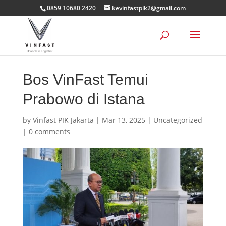
0859 10680 2420
kevinfastpik2@gmail.com
Bos VinFast Temui
Prabowo di Istana
by
Vinfast PIK Jakarta
|
Mar 13, 2025
|
Uncategorized
|
0 comments