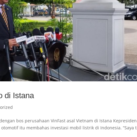
 di Istana
orized
 dengan bos perusahaan VinFast asal Vietnam di Istana Kepreside
tomotif itu membahas investasi mobil listrik di Indonesia. “Saya 