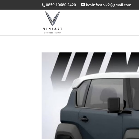
0859 10680 2420
kevinfastpik2@gmail.com