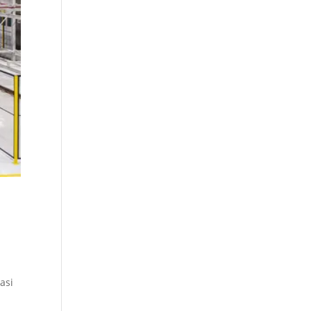
a
asi