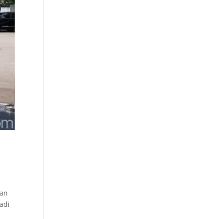
nan
tadi