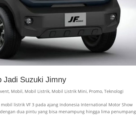
p Jadi Suzuki Jimny
vent
,
Mobil
,
Mobil Listrik
,
Mobil Listrik Mini
,
Promo
,
Teknologi
bil listrik VF 3 pada ajang Indonesia International Motor Show
gil dengan dua pintu yang bisa menampung hingga lima penumpan